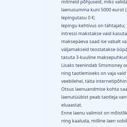
mitmeid põhjuseid, miks valid
laenusumma kuni 5000 eurot (v
lepingutasu 0 €;
lepingu kehtivus on tähtajatu;
intressi makstakse vaid kasut
maksepäeva saad ise vabalt val
väljamakseid teostatakse ööpä
tasuta 3-kuuline maksepuhkus
Lisaks teenindab Smsmoney oma
ning taotlemiseks on vaja vai
veebilehel, täita internetipõhi
Otsus laenuandmise kohta saabu
laenutüübist peab taotleja va
eluaastat.
Enne laenu valimist on mõistli
ning kaaluda, milline laen sobik