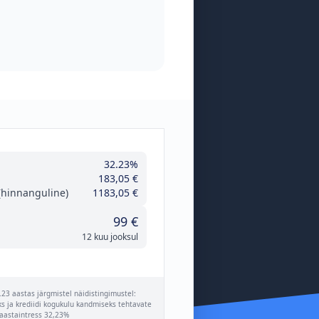
32.23%
183,05 €
hinnanguline)
1183,05 €
99 €
12 kuu jooksul
23 aastas järgmistel näidistingimustel:
ks ja krediidi kogukulu kandmiseks tehtavate
aastaintress 32,23%