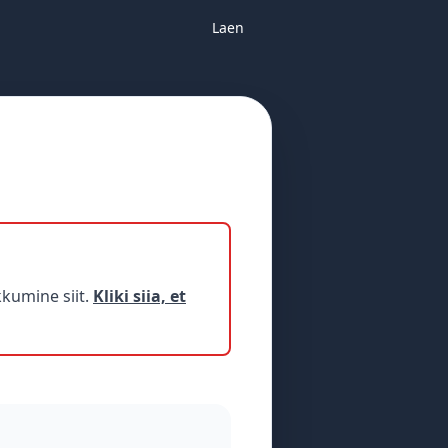
Laen
kumine siit.
Kliki siia, et