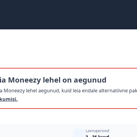
ia Moneezy lehel on aegunud
Moneezy lehel aegunud, kuid leia endale alternatiivne pak
kumisi.
Laenuperiood
3 - 36 kuud