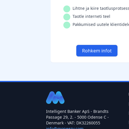
Lihtne ja kiire taotlusprotses
Taotle interneti teel
Pakkumised uutele klientidel
Rohkem infot
Intelligent Banker ApS - Brandts
Passage 29, 2. - 5000 Odense C -
Denmark - VAT: DK32260055
info@moneezy.com