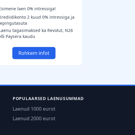
Esimene laen 0% intressiga!
Krediidikonto 2 kuud 0% intressiga ja
lepingutasuta
Laenu tagasimaksed ka Revolut, N26
või Paysera kaudu
Rohkem infot
POPULAARSED LAENUSUMMAD
Laenud 1000 eurot
Laenud 2000 eurot