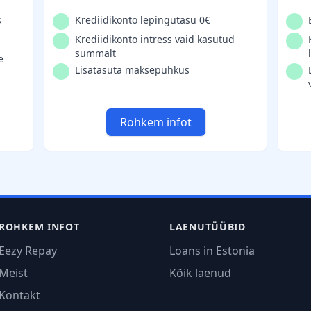
s
Krediidikonto lepingutasu 0€
Krediidikonto intress vaid kasutud
summalt
e
Lisatasuta maksepuhkus
Rohkem infot
ROHKEM INFOT
LAENUTÜÜBID
Eezy Repay
Loans in Estonia
Meist
Kõik laenud
Kontakt