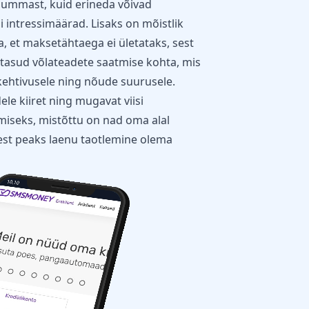
summast, kuid erineda võivad
intressimäärad. Lisaks on mõistlik
, et maksetähtaega ei ületataks, sest
atasud võlateadete saatmise kohta, mis
kehtivusele ning nõude suurusele.
e kiiret ning mugavat viisi
iseks, mistõttu on nad oma alal
olest peaks laenu taotlemine olema
10.10
Speaker
Camera