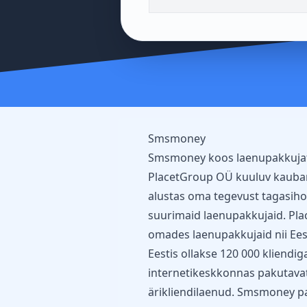
Smsmoney
Smsmoney koos laenupakkuj
PlacetGroup OÜ kuuluv kaubamä
alustas oma tegevust tagasihoi
suurimaid laenupakkujaid. Pla
omades laenupakkujaid nii Eest
Eestis ollakse 120 000 kliendi
internetikeskkonnas pakutavate
ärikliendilaenud. Smsmoney p