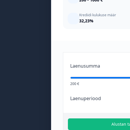
Krediidi kulukuse määr
32,23%
Laenusumma
200 €
Laenuperiood
Alustan t