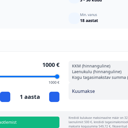
Min. vanus
18 aastat
1000 €
KKM (hinnanguline)
Laenukulu (hinnanguline)
Kogu tagasimakstav summa (
1000 €
Kuumakse
1 aasta
Krediidi kulukuse maksimaalne määr on 32.
aotlemist
laenulimiit 500 €, krediidi tagasimaksmise
maksete kogusumma 549,72 €, fikseeritud 