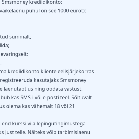
a Smsmoney krediidikonto:
äikelaenu puhul on see 1000 eurot);
atud summalt;
ida;
evaringselt;
.
 krediidikonto kliente eelisjärjekorras
d registreeruda kasutajaks Smsmoney
ne laenutaotlus ning oodata vastust.
b kas SMS-i või e-posti teel. Sõltuvalt
nus olema kas vähemalt 18 või 21
k end kurssi viia lepingutingimustega
s just teile. Näiteks võib tarbimislaenu