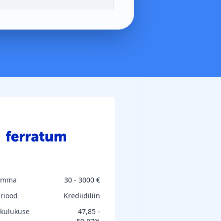
umma
30 - 3000 €
riood
Krediidiliin
 kulukuse
47,85 -