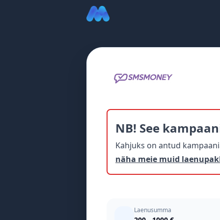
NB! See kampaan
Kahjuks on antud kampaania 
näha meie muid laenupak
Laenusumma
200 - 1000 €