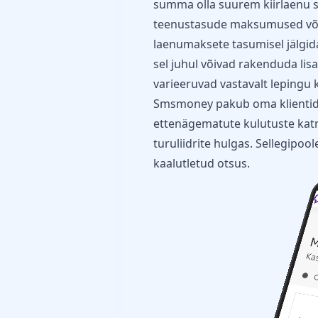
summa olla suurem kiirlaenu 
teenustasude maksumused või 
laenumaksete tasumisel jälgida
sel juhul võivad rakenduda lis
varieeruvad vastavalt lepingu 
Smsmoney pakub oma klientidel
ettenägematute kulutuste katm
turuliidrite hulgas. Sellegipo
kaalutletud otsus.