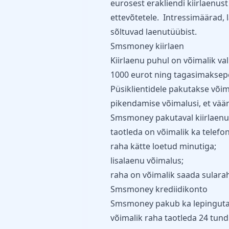
eurosest erakliendi kiirlaenus
ettevõtetele. Intressimäärad
sõltuvad laenutüübist.
Smsmoney kiirlaen
Kiirlaenu puhul on võimalik v
1000 eurot ning tagasimaksepe
Püsiklientidele pakutakse võima
pikendamise võimalusi, et väärt
Smsmoney pakutaval kiirlaenul 
taotleda on võimalik ka telefon
raha kätte loetud minutiga;
lisalaenu võimalus;
raha on võimalik saada sulara
Smsmoney krediidikonto
Smsmoney pakub ka lepingutasu
võimalik raha taotleda 24 tund