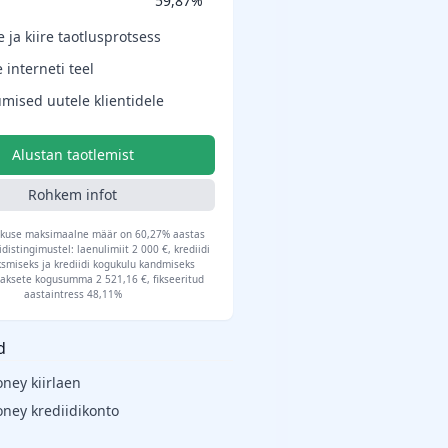
59,87%
e ja kiire taotlusprotsess
 interneti teel
mised uutele klientidele
Alustan taotlemist
Rohkem infot
lukuse maksimaalne määr on 60,27% aastas
idistingimustel: laenulimiit 2 000 €, krediidi
smiseks ja krediidi kogukulu kandmiseks
aksete kogusumma 2 521,16 €, fikseeritud
aastaintress 48,11%
d
ey kiirlaen
ey krediidikonto