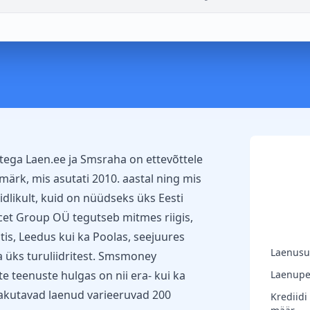
atega
Laen.ee
ja
Smsraha
on ettevõttele
rk, mis asutati 2010. aastal ning mis
dlikult, kuid on nüüdseks üks Eesti
cet Group OÜ tegutseb mitmes riigis,
is, Leedus kui ka Poolas, seejuures
Laenus
ga üks turuliidritest. Smsmoney
 teenuste hulgas on nii era- kui ka
Laenupe
akutavad laenud varieeruvad 200
Krediidi