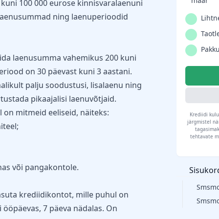
määr
t kuni 100 000 eurose kinnisvaralaenuni
, laenusummad ning laenuperioodid
Lihtn
Taotle
Pakku
alida laenusumma vahemikus 200 kuni
riood on 30 päevast kuni 3 aastani.
likult palju soodustusi, lisalaenu ning
ustada pikaajalisi laenuvõtjaid.
on mitmeid eeliseid, näiteks:
Krediidi ku
järgmistel nä
iteel;
tagasimak
tehtavate m
has või pangakontole.
Sisukor
Smsmon
ta krediidikontot, mille puhul on
Smsmon
i ööpäevas, 7 päeva nädalas. On