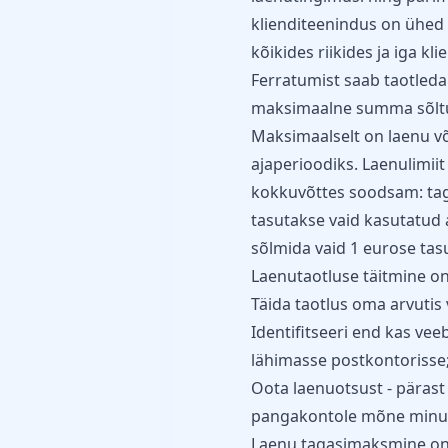
klienditeenindus on ühed
kõikides riikides ja iga kli
Ferratumist saab taotleda 
maksimaalne summa sõltub
Maksimaalselt on laenu võ
ajaperioodiks. Laenulimiit 
kokkuvõttes soodsam: tag
tasutakse vaid kasutatud 
sõlmida vaid 1 eurose tasu
Laenutaotluse täitmine on 
Täida taotlus oma arvutis v
Identifitseeri end kas vee
lähimasse postkontorisse
Oota laenuotsust - pärast
pangakontole mõne minuti
Laenu tagasimaksmine on kl