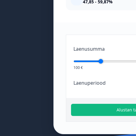
47,85 - 59,87%
Laenusumma
100 €
Laenuperiood
Alustan t