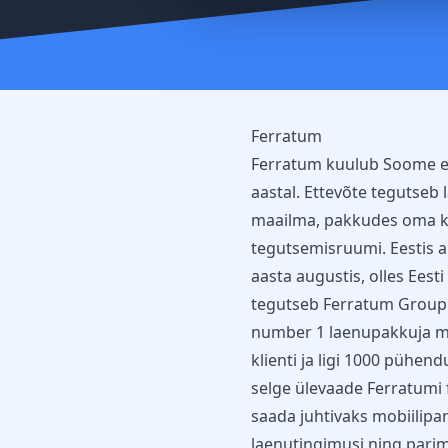
Ferratum
Ferratum kuulub Soome et
aastal. Ettevõte tegutseb 
maailma, pakkudes oma kli
tegutsemisruumi. Eestis 
aasta augustis, olles Eesti
tegutseb Ferratum Group 2
number 1 laenupakkuja mit
klienti ja ligi 1000 pühen
selge ülevaade Ferratumi 
saada juhtivaks mobiilip
laenutingimusi ning parima