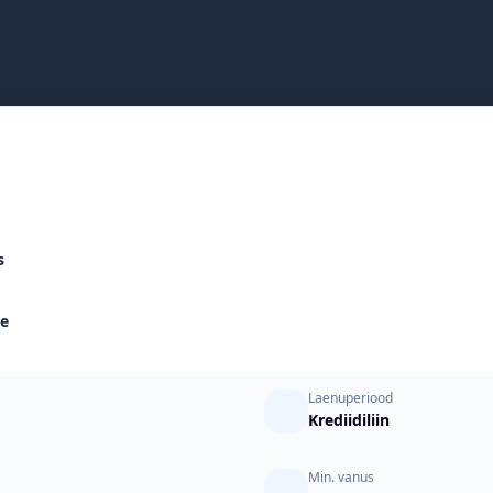
s
le
Laenuperiood
Krediidiliin
Min. vanus