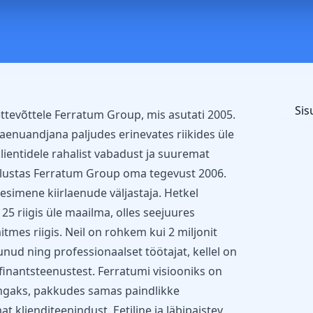
Sis
tevõttele Ferratum Group, mis asutati 2005.
laenuandjana paljudes erinevates riikides üle
entidele rahalist vabadust ja suuremat
alustas Ferratum Group oma tegevust 2006.
 esimene kiirlaenude väljastaja. Hetkel
5 riigis üle maailma, olles seejuures
mes riigis. Neil on rohkem kui 2 miljonit
dunud ning professionaalset töötajat, kellel on
finantsteenustest. Ferratumi visiooniks on
angaks, pakkudes samas paindlikke
t klienditeenindust. Eetiline ja läbipaistev