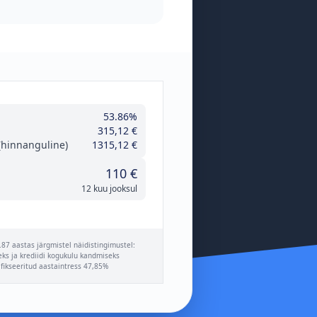
53.86%
315,12 €
hinnanguline)
1315,12 €
110 €
12 kuu jooksul
87 aastas järgmistel näidistingimustel:
eks ja krediidi kogukulu kandmiseks
ikseeritud aastaintress 47,85%