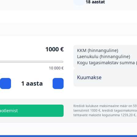
18 aastat
1000 €
KKM (hinnanguline)
Laenukulu (hinnanguline)
Kogu tagasimakstav summa (
10 000 €
Kuumakse
1 aasta
Krediidi kulukuse maksimaalne määr on 59.
aotlemist
laenulimiit 1000 €, krediidi tagasimaksmis
tehtavate maksete kogusumma 1259,20 €, f