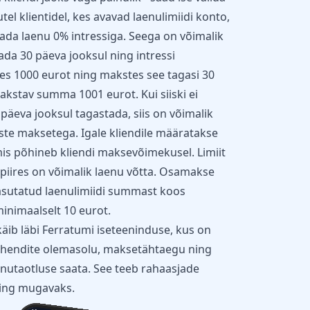
tel klientidel, kes avavad laenulimiidi konto,
ada laenu 0% intressiga. Seega on võimalik
a 30 päeva jooksul ning intressi
es 1000 eurot ning makstes see tagasi 30
akstav summa 1001 eurot. Kui siiski ei
eva jooksul tagastada, siis on võimalik
iste maksetega. Igale kliendile määratakse
mis põhineb kliendi maksevõimekusel. Limiit
piires on võimalik laenu võtta. Osamakse
sutatud laenulimiidi summast koos
inimaalselt 10 eurot.
b läbi Ferratumi iseteeninduse, kus on
vahendite olemasolu, maksetähtaegu ning
enutaotluse saata. See teeb rahaasjade
ning mugavaks.