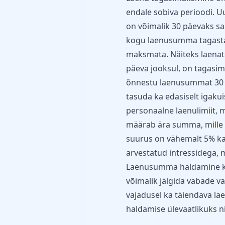
endale sobiva perioodi. Uu
on võimalik 30 päevaks sa
kogu laenusumma tagastad
maksmata. Näiteks laenat
päeva jooksul, on tagasim
õnnestu laenusummat 30 pä
tasuda ka edasiselt igaku
personaalne laenulimiit, 
määrab ära summa, mille 
suurus on vähemalt 5% ka
arvestatud intressidega, m
Laenusumma haldamine käi
võimalik jälgida vabade 
vajadusel ka täiendava la
haldamise ülevaatlikuks 