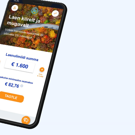
10.35
Speaker
Camera