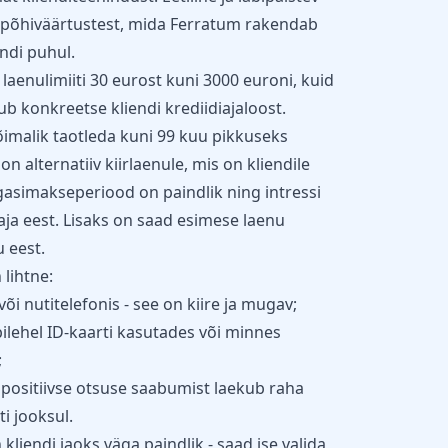
 põhiväärtustest, mida Ferratum rakendab
endi puhul.
laenulimiiti 30 eurost kuni 3000 euroni, kuid
 konkreetse kliendi krediidiajaloost.
imalik taotleda kuni 99 kuu pikkuseks
on alternatiiv kiirlaenule, mis on kliendile
asimakseperiood on paindlik ning intressi
aja eest. Lisaks on saad esimese laenu
 eest.
lihtne:
õi nutitelefonis - see on kiire ja mugav;
bilehel ID-kaarti kasutades või minnes
;
 positiivse otsuse saabumist laekub raha
 jooksul.
iendi jaoks väga paindlik - saad ise valida