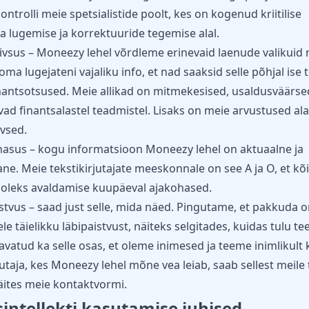
ontrolli meie spetsialistide poolt, kes on kogenud kriitilise
 lugemise ja korrektuuride tegemise alal.
ivsus – Moneezy lehel võrdleme erinevaid laenude valikuid 
ma lugejateni vajaliku info, et nad saaksid selle põhjal ise 
antsotsused. Meie allikad on mitmekesised, usaldusväärsed
ad finantsalastel teadmistel. Lisaks on meie arvustused ala
ivsed.
asus – kogu informatsioon Moneezy lehel on aktuaalne ja
ne. Meie tekstikirjutajate meeskonnale on see A ja O, et kõ
d oleks avaldamise kuupäeval ajakohased.
stvus – saad just selle, mida näed. Pingutame, et pakkuda 
ele täielikku läbipaistvust, näiteks selgitades, kuidas tulu t
vatud ka selle osas, et oleme inimesed ja teeme inimlikult k
utaja, kes Moneezy lehel mõne vea leiab, saab sellest meile
äites meie
kontaktvormi
.
sintellekti kasutamise juhised