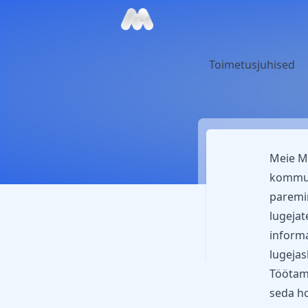
Toimetusjuhised
Meie Mo
kommuni
paremi
lugeja
informa
lugejas
Töötame
seda ho