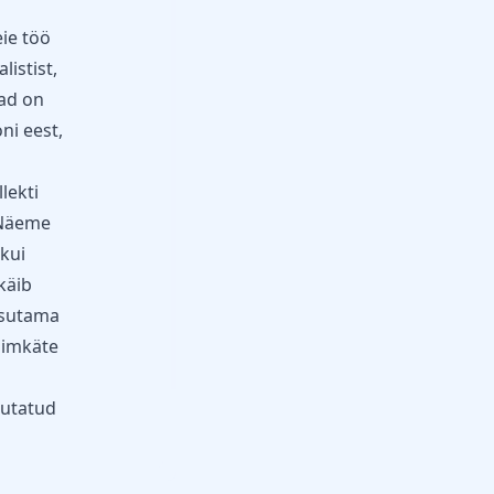
ie töö
istist,
Nad on
ni eest,
lekti
 Näeme
 kui
käib
asutama
nimkäte
jutatud