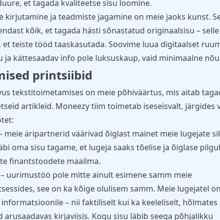
uure, et tagada kvaliteetse sisu loomine.
e kirjutamine ja teadmiste jagamine on meie jaoks kunst. S
ndast kõik, et tagada hästi sõnastatud originaalsisu – selle
 et teiste tööd taaskasutada. Soovime luua digitaalset ruum
u ja kättesaadav info pole luksuskaup, vaid minimaalne nõu
ised printsiibid
vus tekstitoimetamises on meie põhiväärtus, mis aitab taga
tseid artikleid.
Moneezy tiim
toimetab iseseisvalt, järgides v
tet:
– meie äripartnerid väärivad õiglast mainet meie lugejate si
äbi oma sisu tagame, et lugeja saaks tõelise ja õiglase pilg
te finantstoodete maailma.
 – uurimustöö pole mitte ainult esimene samm meie
sessides, see on ka kõige olulisem samm. Meie lugejatel o
informatsioonile – nii faktiliselt kui ka keeleliselt, hõlmates
id arusaadavas kirjaviisis. Kogu sisu läbib seega põhjalikku