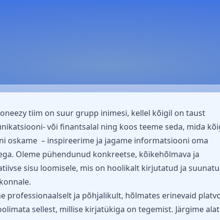
neezy tiim on suur grupp inimesi, kellel kõigil on taust
katsiooni- või finantsalal ning koos teeme seda, mida kõi
ni oskame – inspireerime ja jagame informatsiooni oma
tega. Oleme pühendunud konkreetse, kõikehõlmava ja
tiivse sisu loomisele, mis on hoolikalt kirjutatud ja suunat
konnale.
 professionaalselt ja põhjalikult, hõlmates erinevaid platv
olimata sellest, millise kirjatükiga on tegemist. Järgime ala