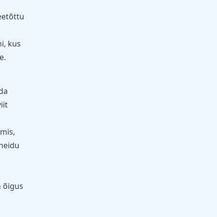
eetõttu
i, kus
e.
da
iit
lmis,
uheidu
n õigus