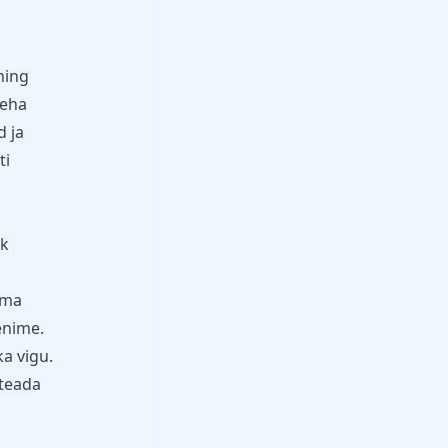
ning
teha
 ja
ti
ik
oma
eenime.
a vigu.
 teada