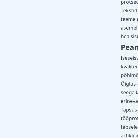
protsed
Tekstid
teeme e
asemel,
hea sis
Peam
Iseseis
kvalitee
põhimõ
Õiglus 
seega l
erineva
Täpsus
tööprot
täpsele 
artikle