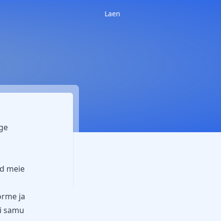
Laen
ge
ud meie
orme ja
ti samu