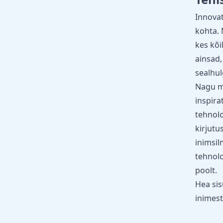
Innovat
kohta. 
kes kõi
ainsad,
sealhul
Nagu mõ
inspira
tehnolo
kirjutu
inimsil
tehnolo
poolt.
Hea sis
inimest