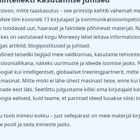
sioon, mitte taaskasutus – see printsiip kehtib vähemalt me
Meie tiim koosneb 13 kirjutajast ja kommunikatsioonispetsial
k toodavad uut, haaravat ja faktidele põhinevat materjali. 
 kes on vastutavad kogu Moneezy lehel leitava informatsioo
gas artiklid, blogipostitused ja juhised.
ned teisedki tegijad meie valdkonnas, kasutame tehisintel
tsiooniallikana, näiteks uurimuste ja ideede loomise jaoks.
ogiat kui intelligentset, globaalset treeningpartnerit, mitte
smasinat. Mitte miski ei lähe ühest masinast teise, enne kui 
made eest läbi. Seetõttu julgustame kõiki oma kirjutajaid k
ogia eeliseid, kuid teame, et parimad ideed luuakse siiski i
u toob inimesi kokku – just sellepärast on meie materjal kir
e poolt ja seda inimeste jaoks.