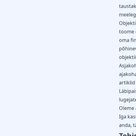
taustak
meelega
Objekti
toome o
oma fin
põhinev
objekti
Asjakoh
ajakoha
artikli
Läbipai
lugejat
Oleme a
Iga kas
anda, t
Tehi