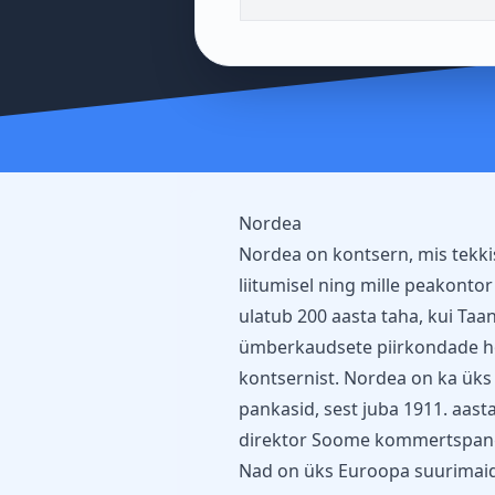
Nordea
Nordea on kontsern, mis tekk
liitumisel ning mille peakonto
ulatub 200 aasta taha, kui Taa
ümberkaudsete piirkondade h
kontsernist. Nordea on ka ü
pankasid, sest juba 1911. aast
direktor Soome kommertspang
Nad on üks Euroopa suurimaid