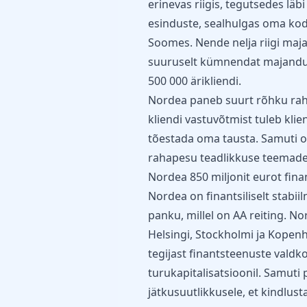
erinevas riigis, tegutsedes läbi 
esinduste, sealhulgas oma kod
Soomes. Nende nelja riigi maj
suuruselt kümnendat majandust.
500 000 ärikliendi.
Nordea paneb suurt rõhku raha
kliendi vastuvõtmist tuleb kli
tõestada oma tausta. Samuti o
rahapesu teadlikkuse teemadel
Nordea 850 miljonit eurot fin
Nordea on finantsiliselt stabi
panku, millel on AA reiting. 
Helsingi, Stockholmi ja Kopenh
tegijast finantsteenuste vald
turukapitalisatsioonil. Samut
jätkusuutlikkusele, et kindlus