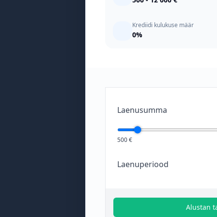
Krediidi kulukuse määr
0%
Laenusumma
500 €
Laenuperiood
Alustan t