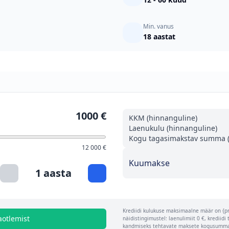
Min. vanus
18 aastat
1000 €
KKM (hinnanguline)
Laenukulu (hinnanguline)
Kogu tagasimakstav summa (
12 000 €
Kuumakse
1 aasta
Krediidi kulukuse maksimaalne määr on {pr
aotlemist
näidistingimustel: laenulimiit 0 €, krediid
kandmiseks tehtavate maksete kogusumma 0