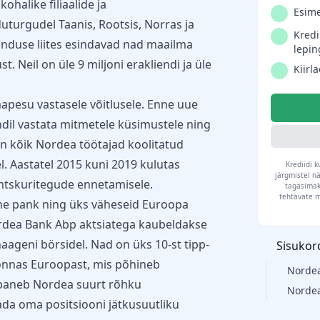
kohalike filiaalide ja
Esime
uturgudel Taanis, Rootsis, Norras ja
Kredi
anduse liites esindavad nad maailma
lepin
 Neil on üle 9 miljoni erakliendi ja üle
Kiirl
pesu vastasele võitlusele. Enne uue
endil vastata mitmetele küsimustele ning
n kõik Nordea töötajad koolitatud
. Aastatel 2015 kuni 2019 kulutas
Krediidi 
järgmistel nä
antskuritegude ennetamisele.
tagasimak
tehtavate m
ilne pank ning üks väheseid Euroopa
Nordea Bank Abp aktsiatega kaubeldakse
aageni börsidel. Nad on üks 10-st tipp-
Sisukor
konnas Euroopast, mis põhineb
Norde
i paneb Nordea suurt rõhku
Nordea
tada oma positsiooni jätkusuutliku