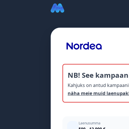
NB! See kampaan
Kahjuks on antud kampaania 
näha meie muid laenupak
Laenusumma
500 - 12 000 €