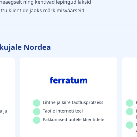
üheaegselt ning kehtivad lepingud läksid
ttu klientide jaoks märkimisväärseid
kkujale Nordea
Lihtne ja kiire taotlusprotsess
a ja
Taotle interneti teel
Pakkumised uutele klientidele