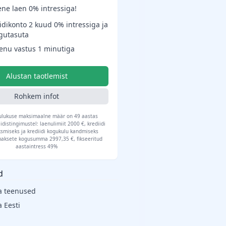
ne laen 0% intressiga!
idikonto 2 kuud 0% intressiga ja
gutasuta
aenu vastus 1 minutiga
Alustan taotlemist
Rohkem infot
kulukuse maksimaalne määr on 49 aastas
idistingimustel: laenulimiit 2000 €, krediidi
smiseks ja krediidi kogukulu kandmiseks
aksete kogusumma 2997,35 €, fikseeritud
aastaintress 49%
d
a teenused
 Eesti