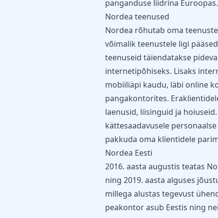
panganduse liidrina Euroopas.
Nordea teenused
Nordea rõhutab oma teenuste pu
võimalik teenustele ligi pääseda
teenuseid täiendatakse pideva
internetipõhiseks. Lisaks inte
mobiiliäpi kaudu, läbi online 
pangakontorites. Eraklientidel
laenusid, liisinguid ja hoiusei
kättesaadavusele personaalse 
pakkuda oma klientidele pari
Nordea Eesti
2016. aasta augustis teatas N
ning 2019. aasta alguses jõus
millega alustas tegevust ühe
peakontor asub Eestis ning neil