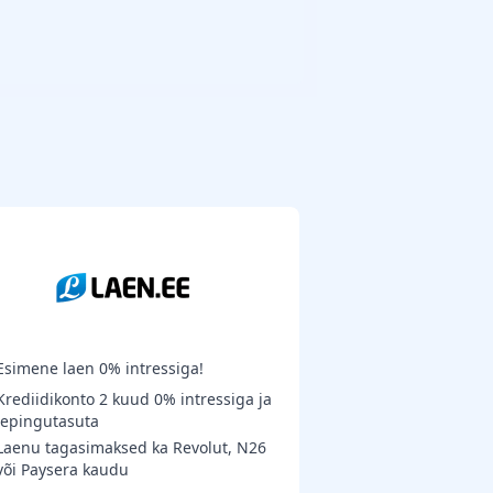
Esimene laen 0% intressiga!
Krediidikonto 2 kuud 0% intressiga ja
lepingutasuta
Laenu tagasimaksed ka Revolut, N26
või Paysera kaudu