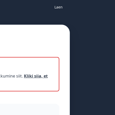
Laen
kumine siit.
Kliki siia, et