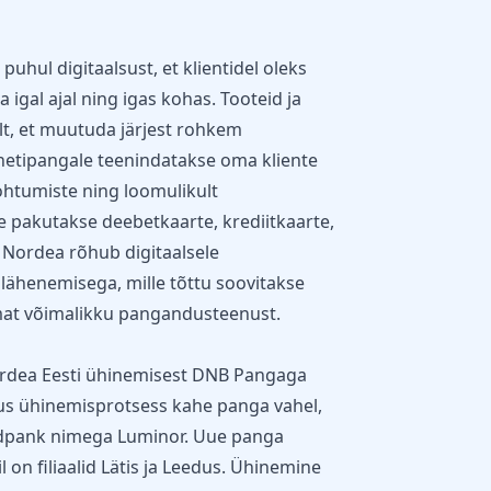
hul digitaalsust, et klientidel oleks
 igal ajal ning igas kohas. Tooteid ja
lt, et muutuda järjest rohkem
rnetipangale teenindatakse oma kliente
kohtumiste ning loomulikult
e pakutakse deebetkaarte, krediitkaarte,
d. Nordea rõhub digitaalsele
lähenemisega, mille tõttu soovitakse
mat võimalikku pangandusteenust.
ordea Eesti ühinemisest DNB Pangaga
tus ühinemisprotsess kahe panga vahel,
ndpank nimega
Luminor
. Uue panga
 on filiaalid Lätis ja Leedus. Ühinemine