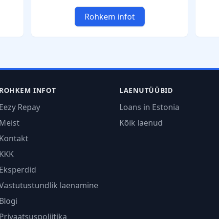
Rohkem infot
ROHKEM INFOT
LAENUTÜÜBID
Eezy Repay
Loans in Estonia
Meist
Kõik laenud
Kontakt
KKK
Eksperdid
Vastutustundlik laenamine
Blogi
Privaatsuspoliitika