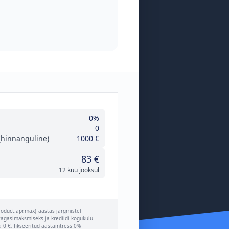
0%
0
hinnanguline)
1000 €
83 €
12 kuu jooksul
oduct.apr.max} aastas järgmistel
i tagasimaksmiseks ja krediidi kogukulu
 €, fikseeritud aastaintress 0%