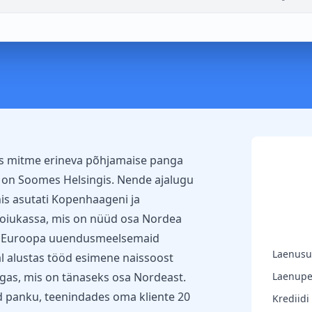
is mitme erineva põhjamaise panga
r on Soomes Helsingis. Nende ajalugu
nis asutati Kopenhaageni ja
oiukassa, mis on nüüd osa Nordea
ks Euroopa uuendusmeelsemaid
Laenus
al alustas tööd esimene naissoost
as, mis on tänaseks osa Nordeast.
Laenupe
 panku, teenindades oma kliente 20
Krediidi