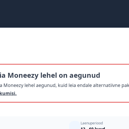
ia Moneezy lehel on aegunud
Moneezy lehel aegunud, kuid leia endale alternatiivne pak
kumisi.
Laenuperiood
12 - 60 kuud