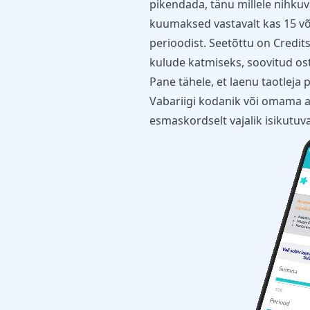
pikendada, tänu millele nihku
kuumaksed vastavalt kas 15 või
perioodist. Seetõttu on Credit
kulude katmiseks, soovitud o
Pane tähele, et laenu taotleja
Vabariigi kodanik või omama al
esmaskordselt vajalik isikutuv