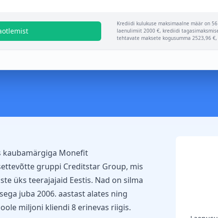
Krediidi kulukuse maksimaalne määr on 56 
aotlemist
laenulimiit 2000 €, krediidi tagasimaksmis
tehtavate maksete kogusumma 2523,96 €, f
os kaubamärgiga
Monefit
ettevõtte gruppi Creditstar Group, mis
te üks teerajajaid Eestis. Nad on silma
ga juba 2006. aastast alates ning
le miljoni kliendi 8 erinevas riigis.