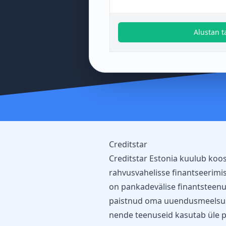
Alustan t
Creditstar
Creditstar Estonia kuulub ko
rahvusvahelisse finantseerimis
on pankadevälise finantsteenus
paistnud oma uuendusmeelsuse
nende teenuseid kasutab üle poo