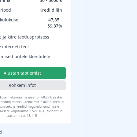
umma
30 - 3000 €
riood
Krediidiliin
 kulukuse
47,85 -
59,87%
e ja kiire taotlusprotsess
 interneti teel
mised uutele klientidele
Alustan taotlemist
Rohkem infot
lukuse maksimaalne määr on 60,27% aastas
idistingimustel: laenulimiit 2 000 €, krediidi
smiseks ja krediidi kogukulu kandmiseks
aksete kogusumma 2 521,16 €, fikseeritud
aastaintress 48,11%
d