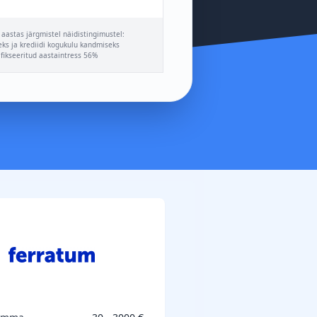
aastas järgmistel näidistingimustel:
eks ja krediidi kogukulu kandmiseks
ikseeritud aastaintress 56%