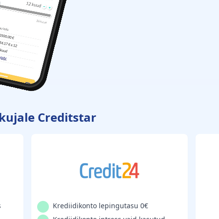
kujale Creditstar
s
Krediidikonto lepingutasu 0€