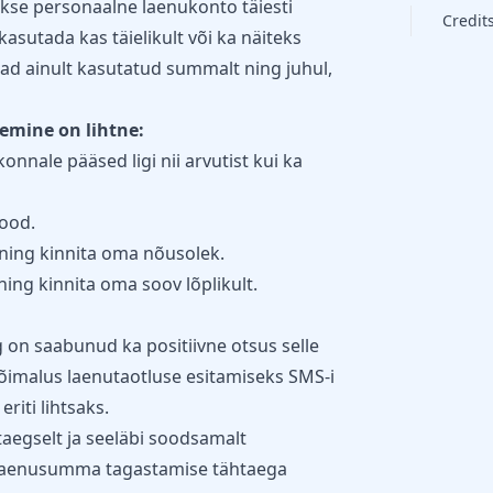
akse personaalne laenukonto täiesti
Credit
asutada kas täielikult või ka näiteks
ksad ainult kasutatud summalt ning juhul,
lemine on lihtne:
nnale pääsed ligi nii arvutist kui ka
iood.
 ning kinnita oma nõusolek.
ing kinnita oma soov lõplikult.
g on saabunud ka positiivne otsus selle
võimalus laenutaotluse esitamiseks SMS-i
riti lihtsaks.
egselt ja seeläbi soodsamalt
k laenusumma tagastamise tähtaega