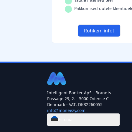
Taotle interneti teel
Pakkumised uutele klientidel
Rohkem infot
Intelligent Banker ApS - Brandts
Passage 29, 2. - 5000 Odense C -
Denmark - VAT: DK32260055
info@moneezy.com
Estonia