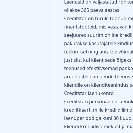
Laenusid on väljastatud rohkem
ollakse 365 päeva aastas.
Creditstar on turule toonud mu
finantstooteid, mis vastavad kl
seejuures suurim online kredi
pakutakse kasutajatele kindlu
tekkimisel ning antakse võima
just siis, kui klient seda õigek
teenused efektiivsemad pankad
arendustele on nende teenuse
kliendile on klienditeenindus 
Creditstar laenukonto
Creditstari personaalne laenu
krediitkaart, mille krediidilii
laenuperioodiga kuni 36 kuud. 
kliendi krediidivõimekust ja mää