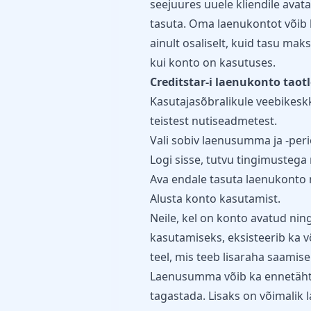
seejuures uuele kliendile avat
tasuta. Oma laenukontot võib k
ainult osaliselt, kuid tasu ma
kui konto on kasutuses.
Creditstar-i laenukonto taot
Kasutajasõbralikule veebikeskko
teistest nutiseadmetest.
Vali sobiv laenusumma ja -per
Logi sisse, tutvu tingimustega
Ava endale tasuta laenukonto n
Alusta konto kasutamist.
Neile, kel on konto avatud nin
kasutamiseks, eksisteerib ka 
teel, mis teeb lisaraha saamise e
Laenusumma võib ka ennetähta
tagastada. Lisaks on võimali