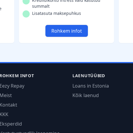
Krediidikonto intress vaid kasutud
summalt
e
Lisatasuta maksepuhkus
Rohkem infot
ROHKEM INFOT
LAENUTÜÜBID
Eezy Repay
Loans in Estonia
Meist
Kõik laenud
Kontakt
KKK
Eksperdid