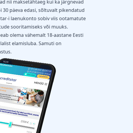
vad nii maksetähtaeg kui ka järgnevad
 30 päeva edasi, sõltuvalt pikendatud
star-i laenukonto sobiv viis ootamatute
stude sooritamiseks või muuks.
 peab olema vähemalt 18-aastane Eesti
alist elamisluba. Samuti on
astus.
10.29
Speaker
Camera