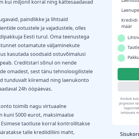
Laenus
 kui miljonil korral ning kättesaadavad
Laenupe
gavaid, paindlikke ja lihtsaid
Krediidi
määr
ientide ootustele ja vajadustele, olles
idipakkuja Eesti turul. Oma teenustega
Lihtn
stunnet ootamatute väljaminekute
Taotle
lus kasutada soodsaid ostuvõimalusi
Pakku
s peab. Creditstari sõnul on nende
e omadest, sest tänu tehnoloogilistele
d tunduvalt kiiremad ning laenukonto
saadaval 24h ööpäevas.
Krediidi ku
järgmistel nä
konto toimib nagu virtuaalne
tagasimak
tehtavate m
n on kuni 5000 eurot, maksimaalse
Esimese taotluse korral kontrollitakse
ratakse talle krediidiliini maht,
Sisukor