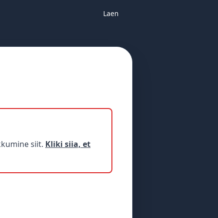
Laen
kumine siit.
Kliki siia, et