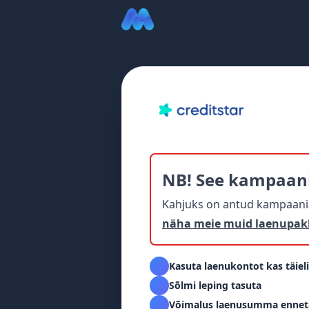
NB! See kampaan
Kahjuks on antud kampaania 
näha meie muid laenupak
Kasuta laenukontot kas täielik
Sõlmi leping tasuta
Võimalus laenusumma ennetä